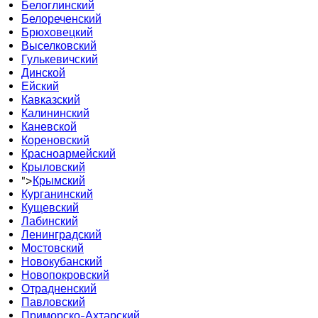
Белоглинский
Белореченский
Брюховецкий
Выселковский
Гулькевичский
Динской
Ейский
Кавказский
Калининский
Каневской
Кореновский
Красноармейский
Крыловский
">
Крымский
Курганинский
Кущевский
Лабинский
Ленинградский
Мостовский
Новокубанский
Новопокровский
Отрадненский
Павловский
Приморско-Ахтарский