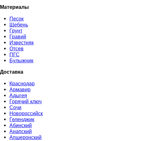
Материалы
Песок
Щебень
Грунт
Гравий
Известняк
Отсев
ПГС
Булыжник
Доставка
Краснодар
Армавир
Адыгея
Горячий ключ
Сочи
Новороссийск
Геленджик
Абинский
Анапский
Апшеронский