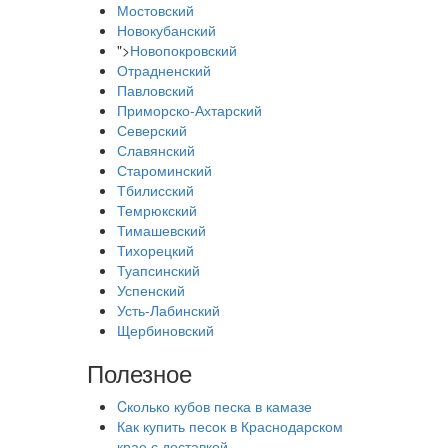
Мостовский
Новокубанский
">
Новопокровский
Отрадненский
Павловский
Приморско-Ахтарский
Северский
Славянский
Староминский
Тбилисский
Темрюкский
Тимашевский
Тихорецкий
Туапсинский
Успенский
Усть-Лабинский
Щербиновский
Полезное
Cколько кубов песка в камазе
Как купить песок в Краснодарском
крае с доставкой