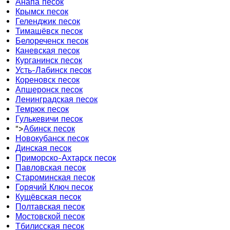
Анапа песок
Крымск песок
Геленджик песок
Тимашёвск песок
Белореченск песок
Каневская песок
Курганинск песок
Усть-Лабинск песок
Кореновск песок
Апшеронск песок
Ленинградская песок
Темрюк песок
Гулькевичи песок
">
Абинск песок
Новокубанск песок
Динская песок
Приморско-Ахтарск песок
Павловская песок
Староминская песок
Горячий Ключ песок
Кущёвская песок
Полтавская песок
Мостовской песок
Тбилисская песок