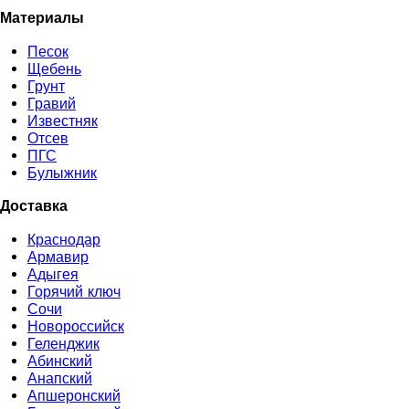
Материалы
Песок
Щебень
Грунт
Гравий
Известняк
Отсев
ПГС
Булыжник
Доставка
Краснодар
Армавир
Адыгея
Горячий ключ
Сочи
Новороссийск
Геленджик
Абинский
Анапский
Апшеронский