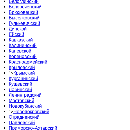
Белоглинский
Белореченский
Брюховецкий
Выселковский
Гулькевичский
Динской
Ейский
Кавказский
Калининский
Каневской
Кореновский
Красноармейский
Крыловский
">
Крымский
Курганинский
Кущевский
Лабинский
Ленинградский
Мостовский
Новокубанский
">
Новопокровский
Отрадненский
Павловский
Приморско-Ахтарский