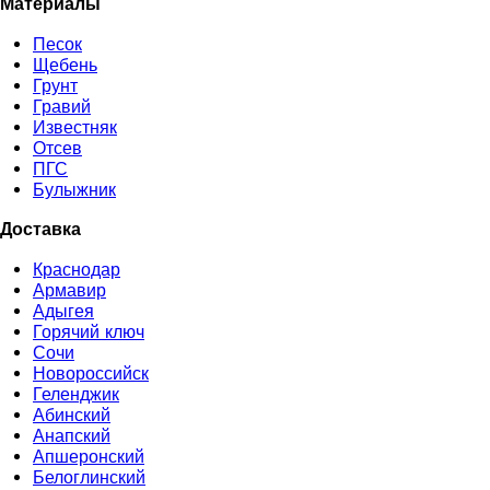
Материалы
Песок
Щебень
Грунт
Гравий
Известняк
Отсев
ПГС
Булыжник
Доставка
Краснодар
Армавир
Адыгея
Горячий ключ
Сочи
Новороссийск
Геленджик
Абинский
Анапский
Апшеронский
Белоглинский