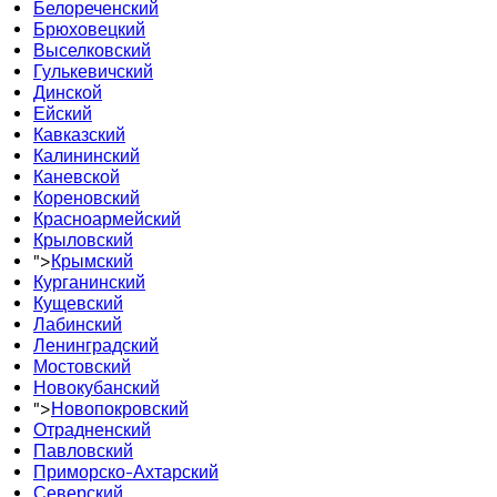
Белореченский
Брюховецкий
Выселковский
Гулькевичский
Динской
Ейский
Кавказский
Калининский
Каневской
Кореновский
Красноармейский
Крыловский
">
Крымский
Курганинский
Кущевский
Лабинский
Ленинградский
Мостовский
Новокубанский
">
Новопокровский
Отрадненский
Павловский
Приморско-Ахтарский
Северский