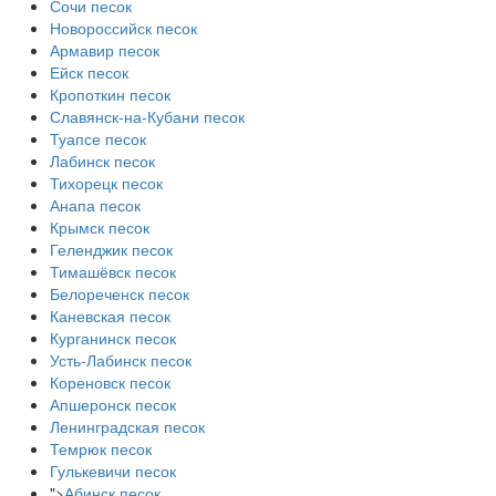
Сочи песок
Новороссийск песок
Армавир песок
Ейск песок
Кропоткин песок
Славянск-на-Кубани песок
Туапсе песок
Лабинск песок
Тихорецк песок
Анапа песок
Крымск песок
Геленджик песок
Тимашёвск песок
Белореченск песок
Каневская песок
Курганинск песок
Усть-Лабинск песок
Кореновск песок
Апшеронск песок
Ленинградская песок
Темрюк песок
Гулькевичи песок
">
Абинск песок