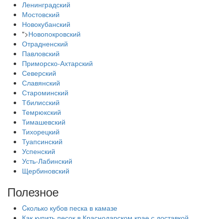
Ленинградский
Мостовский
Новокубанский
">
Новопокровский
Отрадненский
Павловский
Приморско-Ахтарский
Северский
Славянский
Староминский
Тбилисский
Темрюкский
Тимашевский
Тихорецкий
Туапсинский
Успенский
Усть-Лабинский
Щербиновский
Полезное
Cколько кубов песка в камазе
Как купить песок в Краснодарском крае с доставкой