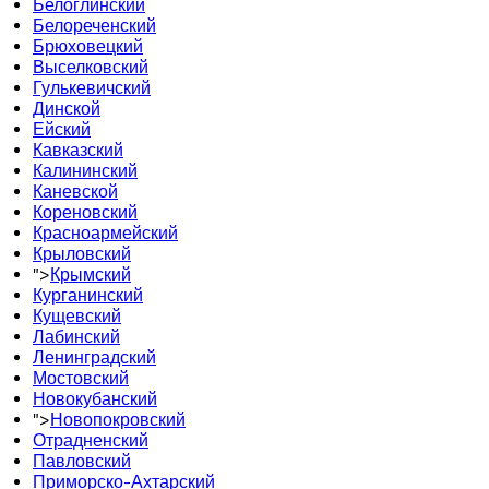
Белоглинский
Белореченский
Брюховецкий
Выселковский
Гулькевичский
Динской
Ейский
Кавказский
Калининский
Каневской
Кореновский
Красноармейский
Крыловский
">
Крымский
Курганинский
Кущевский
Лабинский
Ленинградский
Мостовский
Новокубанский
">
Новопокровский
Отрадненский
Павловский
Приморско-Ахтарский