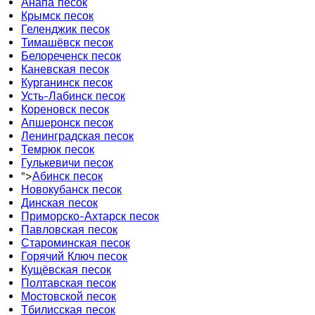
Анапа песок
Крымск песок
Геленджик песок
Тимашёвск песок
Белореченск песок
Каневская песок
Курганинск песок
Усть-Лабинск песок
Кореновск песок
Апшеронск песок
Ленинградская песок
Темрюк песок
Гулькевичи песок
">
Абинск песок
Новокубанск песок
Динская песок
Приморско-Ахтарск песок
Павловская песок
Староминская песок
Горячий Ключ песок
Кущёвская песок
Полтавская песок
Мостовской песок
Тбилисская песок