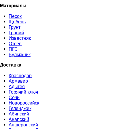
Материалы
Песок
Щебень
Грунт
Гравий
Известняк
Отсев
ПГС
Булыжник
Доставка
Краснодар
Армавир
Адыгея
Горячий ключ
Сочи
Новороссийск
Геленджик
Абинский
Анапский
Апшеронский