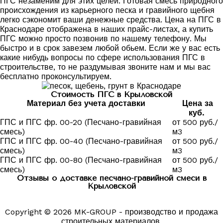
ПГС незаменим для этих целей. Готовая смесь природного
происхождения из карьерного песка и гравийного щебня
легко сэкономит ваши денежные средства. Цена на ПГС в
Краснодаре отображена в наших прайс-листах, а купить
ПГС можно просто позвонив по нашему телефону. Мы
быстро и в срок завезем любой обьем. Если же у вас есть
какие нибудь вопросы по сфере использования ПГС в
строительстве, то не раздумывая звоните нам и мы вас
бесплатно проконсультируем.
Стоимость ПГС в Крыловской
Материал без учета доставки
Цена за
куб.
ГПС и ПГС фр. 00-20 (Песчано-гравийная
от 500 руб./
смесь)
м3
ГПС и ПГС фр. 00-40 (Песчано-гравийная
от 500 руб./
смесь)
м3
ГПС и ПГС фр. 00-80 (Песчано-гравийная
от 500 руб./
смесь)
м3
Отзывы о доставке песчано-гравийной смеси в
Крыловской
Copyright © 2026 MK-GROUP - производство и продажа
строительных материалов.