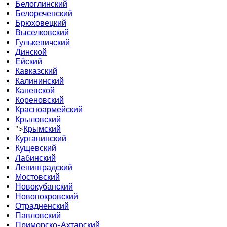
Белоглинский
Белореченский
Брюховецкий
Выселковский
Гулькевичский
Динской
Ейский
Кавказский
Калининский
Каневской
Кореновский
Красноармейский
Крыловский
">
Крымский
Курганинский
Кущевский
Лабинский
Ленинградский
Мостовский
Новокубанский
Новопокровский
Отрадненский
Павловский
Приморско-Ахтарский