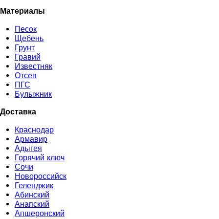
Материалы
Песок
Щебень
Грунт
Гравий
Известняк
Отсев
ПГС
Булыжник
Доставка
Краснодар
Армавир
Адыгея
Горячий ключ
Сочи
Новороссийск
Геленджик
Абинский
Анапский
Апшеронский