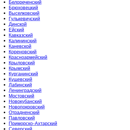
Белореченский
Брюховецкий
Выселковский
Гулькевичский
Динской
Ейский
Кавказский
Калининский
Каневской
Кореновский
Красноармейский
Крыловский
Крымский
Курганинский
Кущевский
Лабинский
Ленинградский
Мостовский
Новокубанский
Новопокровский
Отрадненский
Павловский
Приморско-Ахтарский
Северский