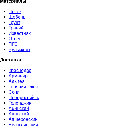
Материалы
Песок
Щебень
Грунт
Гравий
Известняк
Отсев
ПГС
Булыжник
Доставка
Краснодар
Армавир
Адыгея
Горячий ключ
Сочи
Новороссийск
Геленджик
Абинский
Анапский
Апшеронский
Белоглинский