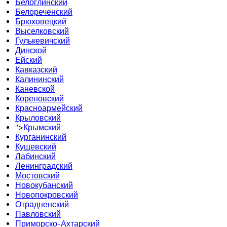
Белоглинский
Белореченский
Брюховецкий
Выселковский
Гулькевичский
Динской
Ейский
Кавказский
Калининский
Каневской
Кореновский
Красноармейский
Крыловский
">
Крымский
Курганинский
Кущевский
Лабинский
Ленинградский
Мостовский
Новокубанский
Новопокровский
Отрадненский
Павловский
Приморско-Ахтарский