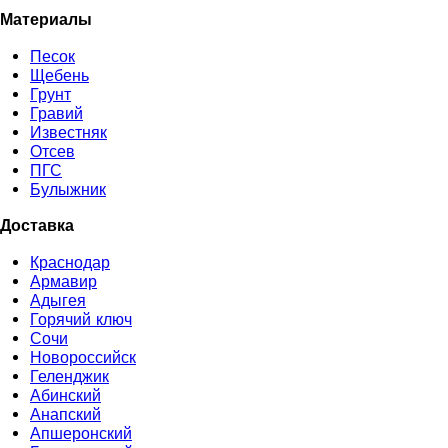
Материалы
Песок
Щебень
Грунт
Гравий
Известняк
Отсев
ПГС
Булыжник
Доставка
Краснодар
Армавир
Адыгея
Горячий ключ
Сочи
Новороссийск
Геленджик
Абинский
Анапский
Апшеронский