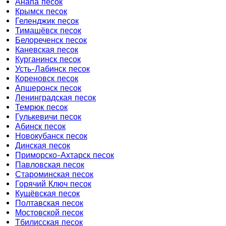
Анапа песок
Крымск песок
Геленджик песок
Тимашёвск песок
Белореченск песок
Каневская песок
Курганинск песок
Усть-Лабинск песок
Кореновск песок
Апшеронск песок
Ленинградская песок
Темрюк песок
Гулькевичи песок
Абинск песок
Новокубанск песок
Динская песок
Приморско-Ахтарск песок
Павловская песок
Староминская песок
Горячий Ключ песок
Кущёвская песок
Полтавская песок
Мостовской песок
Тбилисская песок